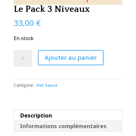
Le Pack 3 Niveaux
33,00
€
En stock
quantité
Ajouter au panier
de
Le
Pack
Catégorie :
Hot Sauce
3
Niveaux
Description
Informations complémentaires